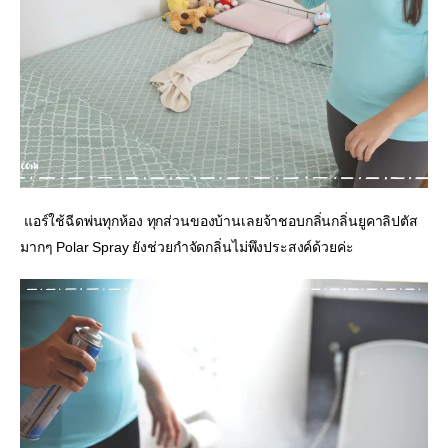
 แอร์ใช้ฉีดพ่นทุกห้อง ทุกส่วนของบ้านเลยจ้าชอบกลิ่นกลิ่นยูคาลิปตัส
มากๆ Polar Spray ยังช่วยกำจัดกลิ่นไม่พึงประสงค์ด้วยค่ะ