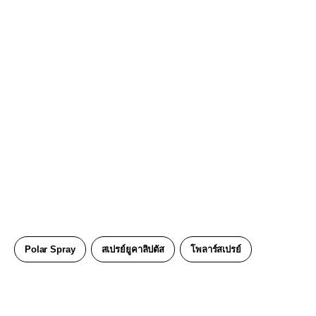
Polar Spray
สเปรย์ยูคาลิปตัส
โพลาร์สเปรย์