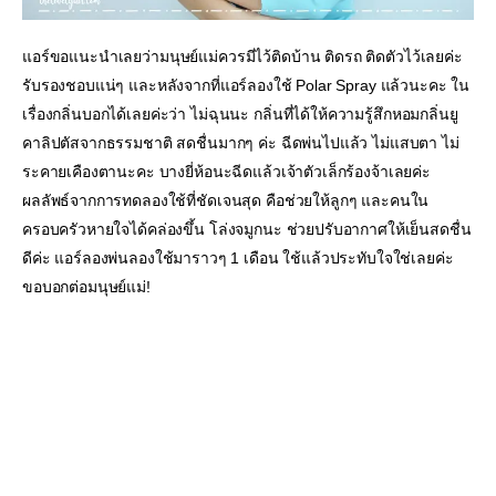
แอร์ขอแนะนำเลยว่ามนุษย์แม่ควรมีไว้ติดบ้าน ติดรถ ติดตัวไว้เลยค่ะ 
รับรองชอบแน่ๆ และหลังจากที่แอร์ลองใช้ Polar Spray แล้วนะคะ ใน
เรื่องกลิ่นบอกได้เลยค่ะว่า ไม่ฉุนนะ กลิ่นที่ได้ให้ความรู้สึกหอมกลิ่นยู
คาลิปตัสจากธรรมชาติ สดชื่นมากๆ ค่ะ ฉีดพ่นไปแล้ว ไม่แสบตา ไม่
ระคายเคืองตานะคะ บางยี่ห้อนะฉีดแล้วเจ้าตัวเล็กร้องจ้าเลยค่ะ 
ผลลัพธ์จากการทดลองใช้ที่ชัดเจนสุด คือช่วยให้ลูกๆ และคนใน
ครอบครัวหายใจได้คล่องขึ้น โล่งจมูกนะ ช่วยปรับอากาศให้เย็นสดชื่น
ดีค่ะ แอร์ลองพ่นลองใช้มาราวๆ 1 เดือน ใช้แล้วประทับใจใช่เลยค่ะ 
ขอบอกต่อมนุษย์แม่!