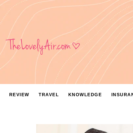
Review
Travel
Knowledge
Insurance
VDO
Event & Activities
REVIEW
TRAVEL
KNOWLEDGE
INSURA
แม่แอร์ป้ายยา