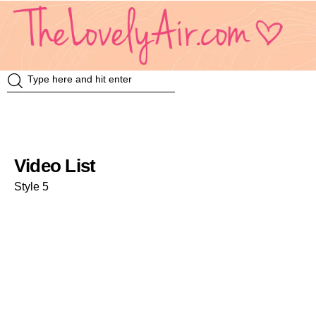
Review
Travel
Video List
Knowledge
Style 5
Insurance
VDO
Event & Activities
แม่แอร์ป้ายยา