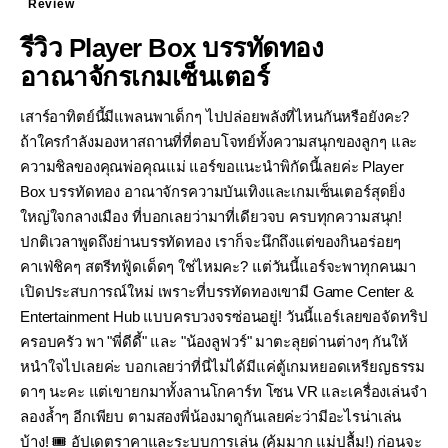
Review
รีวิว Player Box บรรทัดทอง
อาณาจักรเกมเซ็นเตอร์
เสาร์อาทิตย์นี้มีแพลนพาเด็กๆ ไปปล่อยพลังที่ไหนกันหรือยังคะ?
ถ้าใครกำลังมองหาสถานที่ที่ตอบโจทย์ทั้งความสนุกของลูกๆ และ
ความชิลของคุณพ่อคุณแม่ แอร์ขอแนะนำพิกัดนี้เลยค่ะ Player
Box บรรทัดทอง อาณาจักรความบันเทิงและเกมเซ็นเตอร์สุดยิ่ง
ใหญ่ใจกลางเมือง ที่บอกเลยว่ามาที่เดียวจบ ครบทุกความสนุก!
ปกติเวลาพูดถึงย่านบรรทัดทอง เราก็จะนึกถึงแต่ของกินอร่อยๆ
คาเฟ่ชิคๆ สตรีทฟู้ดเด็ดๆ ใช่ไหมคะ? แต่วันนี้แอร์จะพาทุกคนมา
เปิดประสบการณ์ใหม่ เพราะที่บรรทัดทองเขามี Game Center &
Entertainment Hub แบบครบวงจรซ่อนอยู่! วันนี้แอร์เลยขอจัดทริป
ครอบครัว พา "พี่ดีดี้" และ "น้องลูฟวร์" มาตะลุยด่านต่างๆ กันให้
หนำใจไปเลยค่ะ บอกเลยว่าที่นี่ไม่ได้มีแค่ตู้เกมหยอดเหรียญธรรม
ดาๆ นะคะ แต่เขายกมาทั้งลานโกคาร์ท โซน VR และเครื่องเล่นจำ
ลองล้ำๆ อีกเพียบ ตามสองพี่น้องมาดูกันเลยค่ะว่ามีอะไรน่าเล่น
บ้าง! 🎟️ อัปเดตราคาและระบบการเล่น (คุ้มมาก แม่ปลื้ม!) ก่อนจะ