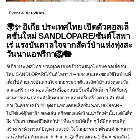
Event & Activities
🌍✨ อิเกีย ประเทศไทย เปิดตัวคอลเล็
คชั่นใหม่ SANDLÖPARE/ซันด์โลพา
เร่ แรงบันดาลใจจากสัตว์ป่าแห่งทุ่งสะ
วันนาแอฟริกา🦁🐘
อิเกีย ประเทศไทย ชวนทุกครอบครัวร่วมสนุกไปกับคอลเล็คชั่น
ใหม่ SANDLÖPARE/ซันด์โลพาเร่ – ของเล่นและของใช้ในบ้านที่
เต็มไปด้วยแรงบันดาลใจจากธรรมชาติและสัตว์ป่าแห่งทุ่งสะวัน
นาแอฟริกา 🌿 คอลเล็คชั่นนี้ออกแบบขึ้นเพื่อให้เด็ก ๆ ได้เรียนรู้
ผ่านการเล่น ปลุกพลังจินตนาการ และเสริมสร้างความสัมพันธ์
ภายในครอบครัว 💛 จุดเด่นของคอลเล็คชั่น SANDLÖPARE
ไม่ใช่แค่ตุ๊กตาผ้า ของเล่น หรือของแต่งบ้านน่ารักเท่านั้น แต่ยังสื่อ
ถึง “เรื่องราวของชีวิตสัตว์ป่า” ที่จะช่วยให้เด็ก ๆ ได้ฝึกความคิด
สร้างสรรค์ การแก้ปัญหา และเข้าใจโลกธรรมชาติรอบตัวผ่านการ
เล่นไปพร้อมกับพ่อแม่ 👨‍👩‍👧‍👦 🤝 ซื้อของเล่น 1 ชิ้น = ช่วยสัตว์