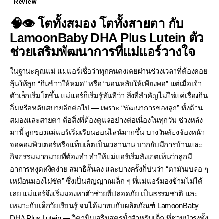
Review
🧠👁️ โตทั้งสมอง โตทั้งสายตา กับ
LamoonBaby DHA Plus Lutein ตัว
ช่วยเสริมพัฒนาการที่แม่แอร์วางใจ
ในฐานะคุณแม่ แม่แอร์เชื่อว่าทุกคนคงเคยผ่านช่วงเวลาที่ต้องคอย
ลุ้นให้ลูก “กินข้าวให้หมด” หรือ “นอนหลับให้เพียงพอ” แต่เมื่อเจ้า
ตัวเล็กเริ่มโตขึ้น แม่แอร์ก็เริ่มรู้ทันทีว่า สิ่งที่สำคัญไม่ใช่แค่เรื่องกิน
อิ่มหรือหลับสบายอีกต่อไป — เพราะ “พัฒนาการของลูก” ทั้งด้าน
สมองและสายตา คือสิ่งที่ต้องดูแลอย่างต่อเนื่องในทุกวัน ช่วงหลัง
มานี้ ลูกของแม่แอร์เริ่มเรียนออนไลน์มากขึ้น บางวันต้องจ้องหน้า
จอคอมพิวเตอร์หรือแท็บเล็ตเป็นเวลานาน บวกกับมีการบ้านและ
กิจกรรมมากมายที่ต้องทำ ทำให้แม่แอร์เริ่มสังเกตเห็นว่าลูกมี
อาการหงุดหงิดง่าย สมาธิสั้นลง และบางครั้งก็บ่นว่า “ตามันเบลอ ๆ
เหมือนมองไม่ชัด” ซึ่งเป็นสัญญาณเล็ก ๆ ที่แม่แอร์มองข้ามไม่ได้
เลย แม่แอร์จึงเริ่มมองหาตัวช่วยที่ปลอดภัย เป็นธรรมชาติ และ
เหมาะกับเด็กวัยเรียนรู้ จนได้มาพบกับผลิตภัณฑ์ LamoonBaby
DHA Plus Lutein — วิตามินเสริมสูตรน้ำสำหรับเด็ก ที่ช่วยบำรุงทั้ง