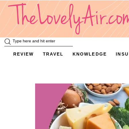
Review
Travel
Knowledge
Insurance
REVIEW
TRAVEL
KNOWLEDGE
INS
VDO
Event & Activities
แม่แอร์ป้ายยา