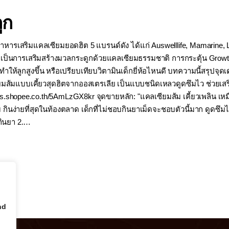
ูก
อาหารเสริมแคลเซียมยอดฮิต 5 แบรนด์ดัง ได้แก่ Auswelllife, Mamarine,
จะเป็นการเสริมสร้างมวลกระดูกด้วยแคลเซียมธรรมชาติ การกระตุ้น Growt
ให้ลูกสูงขึ้น หรือเปรียบเทียบวิตามินเด็กยี่ห้อไหนดี บทความนี้สรุปจุ
ซียมส้มแบบเคี้ยวสุดฮิตจากออสเตรเลีย เป็นแบบชนิดเหลวดูดซึมไว ช่วย
s://s.shopee.co.th/5AmLzGX8kr จุดขายหลัก: "แคลเซียมส้ม เคี้ยวเพลิน
ินง่ายที่สุดในท้องตลาด เด็กที่ไม่ชอบกินยาเม็ดจะชอบตัวนี้มาก ดูดซึ
รกินยา 2.…
nd
u