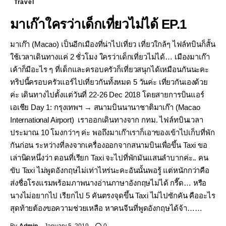
Travel
มาเก๊าใครว่าเด็กเที่ยวไม่ได้ EP.1
มาเก๊า (Macao) เป็นอีกเมืองที่น่าไปเที่ยว เที่ยวใกล้ๆ ไฟล์ทบินก็สั้น
ใช้เวลาเดินทางแค่ 2 ชั่วโมง ใครว่าเด็กเที่ยวไม่ได้… เมืองมาเก๊า
เค้าก็มีอะไร ๆ ที่เด็กและครอบครัวก็เที่ยวสนุกได้เหมือนกันนะคะ
ทริปนี้ครอบครัวแอร์ไปเที่ยวกันทั้งหมด 5 วันค่ะ เที่ยวกันเองด้วย
ค่ะ เดินทางไปตั้งแต่วันที่ 22-26 Dec 2018 โดยสายการบินแอร์
เอเชีย Day 1: กรุงเทพฯ → สนามบินนานาชาติมาเก๊า (Macao
International Airport) เราออกเดินทางจาก กทม. ไฟล์ทบินเวลา
ประมาณ 10 โมงกว่าๆ ค่ะ พอถึงมาเก๊าเราก็เอาของเข้าไปเก็บที่พัก
กันก่อน ระหว่างที่ลงจากเครื่องออกจากสนามบินเพื่อขึ้น Taxi ขอ
เล่านิดหนึ่งว่า ตอนที่เรียก Taxi จะไปที่พักมันแสนลำบากค่ะ.. คน
ขับ Taxi ไม่พูดอังกฤษไม่เท่าไหร่นะคะอันนั้นพอรู้ แต่หนักกว่าคือ
ส่งชื่อโรงแรมพร้อมภาพนางอ่านภาษาอังกฤษไม่ได้ กรี๊ด… หรือ
นางไม่อยากไป เรียกไป 5 คันตรงจุดขึ้น Taxi ไม่ไปซักคัน คืออะไร
สุดท้ายต้องขอความช่วยเหลือ หาคนจีนที่พูดอังกฤษได้จ้า……