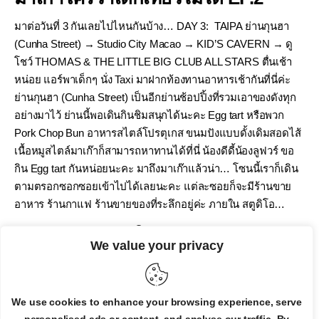
มาต่อวันที่ 3 กันเลยไปไหนกันบ้าง… DAY 3: TAIPA ย่านกุนฮา
(Cunha Street) → Studio City Macao → KID’S CAVERN → ดู
โชว์ THOMAS & THE LITTLE BIG CLUB ALL STARS ตื่นเช้า
หน่อย แอร์พาเด็กๆ นั่ง Taxi มาฝากท้องทานอาหารเช้ากันที่นี่ค่ะ
ย่านกุนฮา (Cunha Street) เป็นอีกย่านช้อปปิ้งที่รวมเอาของดังทุก
อย่างมาไว้ ย่านนี้พอเดินกินชิมสนุกได้นะคะ Egg tart หรือพวก
Pork Chop Bun อาหารสไตล์โปรตุเกส ขนมปังแบบดั้งเดิมสอดไส้
เนื้อหมูสไตล์มาเก๊าก็สามารถหาทานได้ที่นี่ น้องดีดี้น้องลูฟวร์ ขอ
กิน Egg tart กันหน่อยนะคะ มาถึงมาเก๊าแล้วน่า… โซนนี้เราก็เดิน
ตามตรอกซอกซอยเข้าไปได้เลยนะคะ แต่ละซอยก็จะมีร้านขาย
อาหาร ร้านกาแฟ ร้านขายของที่ระลึกอยู่ค่ะ ภายใน สตูดิโอ…
By
Admin
January 3, 2019
0
We value your privacy
READ MORE
We use cookies to enhance your browsing experience, serve