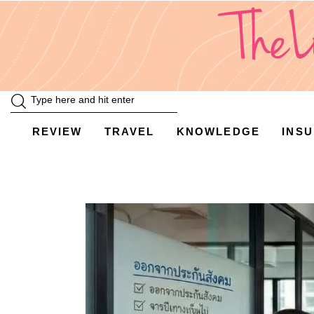
Review
Travel
Knowledge
Insurance
REVIEW
TRAVEL
KNOWLEDGE
INS
VDO
Event & Activities
แม่แอร์ป้ายยา