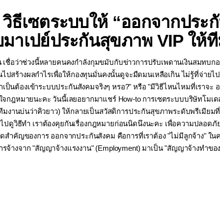
่: วิธีเซตระบบให้ “ออกจากประ
บมาเปย์ประกันสุขภาพ VIP ให้ท
าน เชื่อว่าช่วงนี้หลายคนคงกำลังกุมขมับกับข่าวการปรับเพดานเงินสมทบกองท
นไปสร้างผลกำไรเพื่อให้กองทุนมั่นคงนั้นดูจะมืดมนเหลือเกิน ไม่รู้ที่จ่า
จำเป็นต้องเข้าระบบประกันสังคมจริงๆ หรอ?" หรือ "มีวิธีไหนไหมที่เราจะ
ข้าใจกฎหมายนะคะ วันนี้เลยอยากมาแชร์ How-to การเซตระบบบริษัทโมเดลให
(ที่ทีมงานบ่นว่าคิวยาว) ให้กลายเป็นสวัสดิการประกันสุขภาพระดับพรีเมีย
 ก่อนจะไปดูวิธีทำ เราต้องคุยกันเรื่องกฎหมายก่อนนิดนึงนะคะ เพื่อความปลอด
ีย์เวิร์ดสำคัญของการ ออกจากประกันสังคม คือการที่เราต้อง "ไม่มีลูกจ้
ารจ้างจาก "สัญญาจ้างแรงงาน" (Employment) มาเป็น "สัญญาจ้างทำขอ