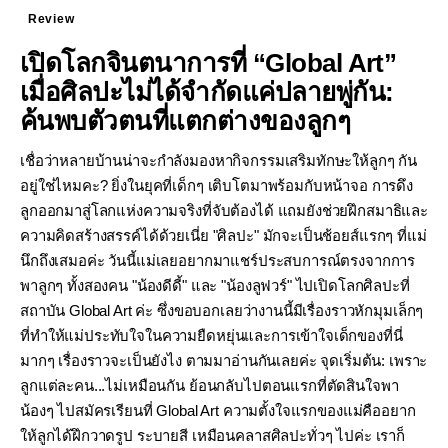
Review
เปิดโลกจินตนาการที่ “Global Art”
เมื่อศิลปะไม่ได้จำกัดแค่ปลายพู่กัน:
ค้นพบตัวตนที่แตกต่างของลูกๆ
เชื่อว่าหลายบ้านน่าจะกำลังมองหากิจกรรมเสริมทักษะให้ลูกๆ กัน
อยู่ใช่ไหมคะ? ยิ่งในยุคที่เด็กๆ เติบโตมาพร้อมกับหน้าจอ การดึง
ลูกออกมาสู่โลกแห่งความจริงที่จับต้องได้ แถมยังช่วยฝึกสมาธิและ
ความคิดสร้างสรรค์ได้ด้วยเนี่ย "ศิลปะ" มักจะเป็นช้อยส์แรกๆ ที่แม่
นึกถึงเสมอค่ะ วันนี้แม่เลยอยากมาแชร์ประสบการณ์ตรงจากการ
พาลูกๆ ทั้งสองคน "น้องดีดี้" และ "น้องลูฟวร์" ไปเปิดโลกศิลปะที่
สถาบัน Global Art ค่ะ ซึ่งขอบอกเลยว่างานนี้มีเรื่องราวหักมุมเล็กๆ
ที่ทำให้แม่ประทับใจในความยืดหยุ่นและการเข้าใจเด็กของที่นี่
มากๆ เรื่องราวจะเป็นยังไง ตามมาอ่านกันเลยค่ะ จุดเริ่มต้น: เพราะ
ลูกแต่ละคน...ไม่เหมือนกัน ย้อนกลับไปตอนแรกที่ตัดสินใจพา
น้องๆ ไปสมัครเรียนที่ Global Art ความตั้งใจแรกของแม่คืออยาก
ให้ลูกได้ฝึกวาดรูป ระบายสี เหมือนคลาสศิลปะทั่วๆ ไปค่ะ เราก็