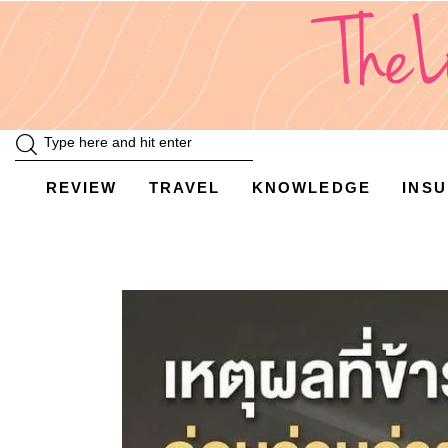
Review
Travel
Knowledge
Insurance
REVIEW
TRAVEL
KNOWLEDGE
INS
VDO
Event & Activities
แม่แอร์ป้ายยา